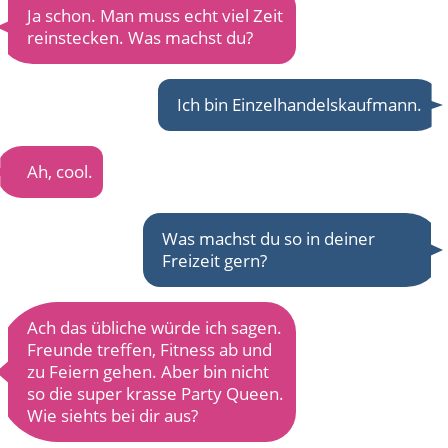
Ja schon. Man muss echt viel Zeit
reinstecken. Was machst du?
Ich bin Einzelhandelskaufmann.
Ah, cool.
Was machst du so in deiner
Freizeit gern?
Ach das übliche würde ich sagen.
Freunde treffen, Fitness ab und
zu Feiern gehen. Aber bin nicht
so die super krasse Party Queen.
Wie siehts bei dir aus?