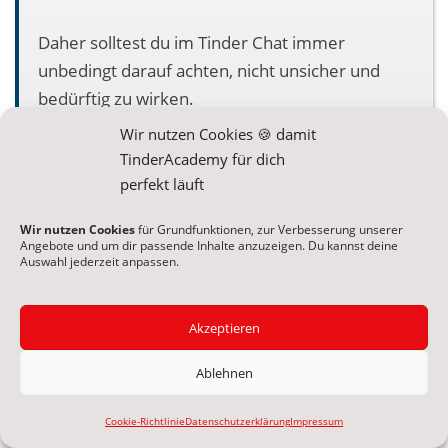
Daher solltest du im Tinder Chat immer
unbedingt darauf achten, nicht unsicher und
bedürftig zu wirken.
Wir nutzen Cookies 🍪 damit
TinderAcademy für dich
perfekt läuft
Bedürftig und unsicher wirkst du, wenn du zum
Beispiel …
Wir nutzen Cookies
für Grundfunktionen, zur Verbesserung unserer
Angebote und um dir passende Inhalte anzuzeigen. Du kannst deine
Auswahl jederzeit anpassen.
Ihr ständig Komplimente gibst
Akzeptieren
ihr immer zustimmst und nach dem
Mund redest
Ablehnen
immer nur vorsichtig und ernst
Cookie-Richtlinie
Datenschutzerklärung
Impressum
schreibst und auf Nummer sicher